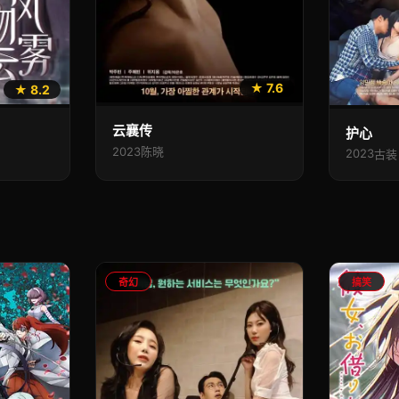
★ 7.6
★ 8.2
云襄传
护心
2023
陈晓
2023
古装
奇幻
搞笑