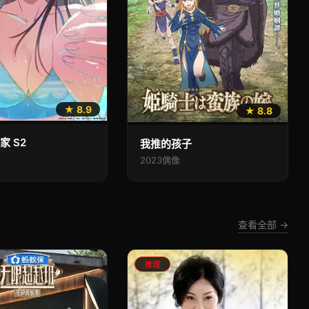
★ 8.9
★ 8.8
家 S2
我推的孩子
2023
偶像
查看全部 →
推理