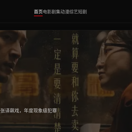
首页
电影
剧集
动漫
综艺
短剧
、张译飙戏，年度现象级犯罪