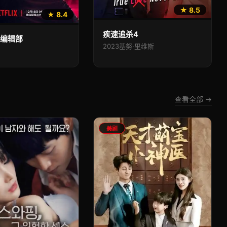
★ 8.5
★ 8.4
疾速追杀4
索编辑部
2023
基努·里维斯
查看全部 →
美剧