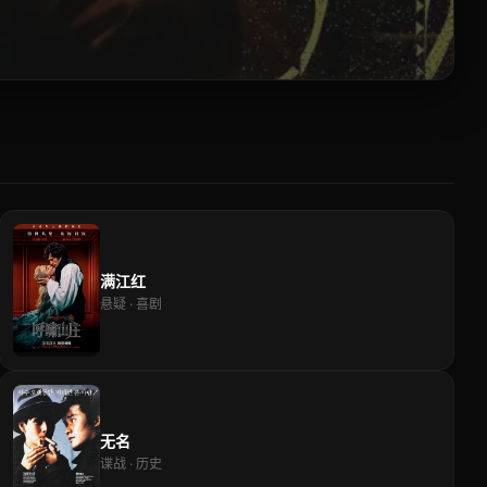
满江红
悬疑 · 喜剧
无名
谍战 · 历史