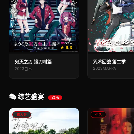
★ 9.3
鬼灭之刃 锻刀村篇
咒术回战 第二季
2023
MAPPA
2023
日本
🎭 综艺盛宴
欢乐
真人秀
生活