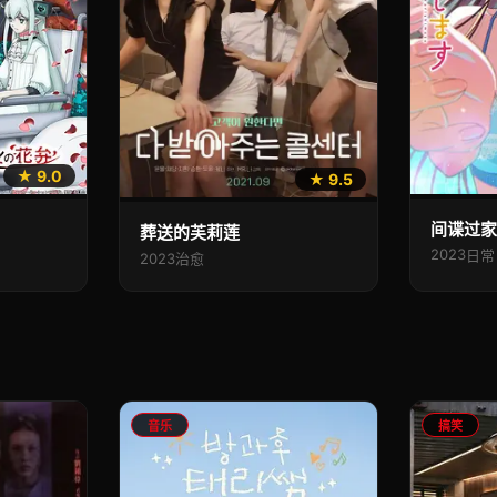
★ 9.0
★ 9.5
间谍过家
葬送的芙莉莲
2023
日常
2023
治愈
音乐
搞笑