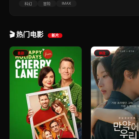
IMAX
科幻
冒险
🎬 热门电影
新片
喜剧
律政