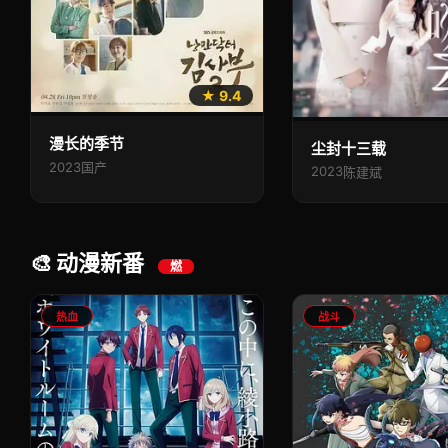
★ 9.4
漫长的季节
尘封十三载
2023
国产
2023
陈建斌
🎨 动漫新番
燃
热血
战斗