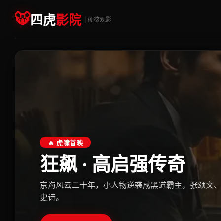
🐯
四虎
影院
| 硬核观影
🔥 虎啸首映
狂飙 · 高启强传奇
京海风云二十年，小人物逆袭成黑道霸主。张颂文
史诗。