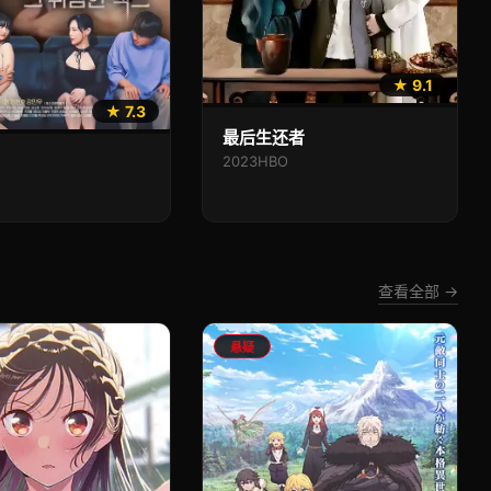
★ 9.1
★ 7.3
最后生还者
2023
HBO
查看全部 →
悬疑