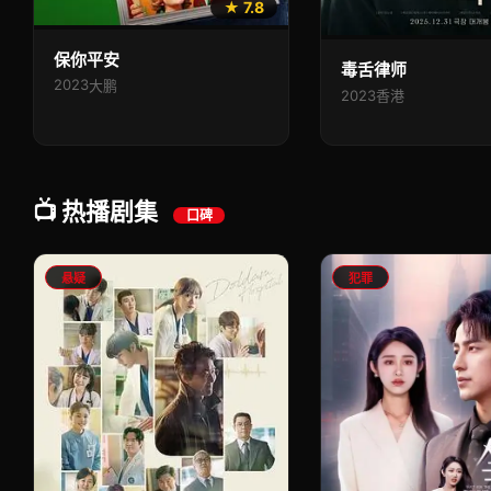
★ 7.8
保你平安
毒舌律师
2023
大鹏
2023
香港
📺 热播剧集
口碑
悬疑
犯罪