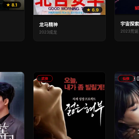
★ 8.1
★ 6.9
宇宙探
龙马精神
2023
荒诞
2023
成龙
武侠
仙侠