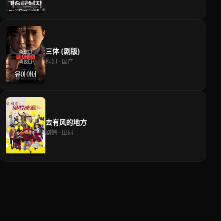
三体 (剧版)
科幻 · 国产
去有风的地方
剧情 · 田园